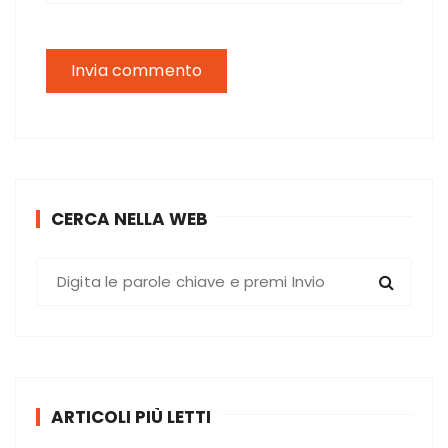
CERCA NELLA WEB
C
e
r
c
a
:
ARTICOLI PIÙ LETTI