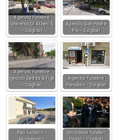
Agenzia Funebre
Universo Di Atzeni S
Agenzia San Padre
- Cagliari
Pio - Cagliari
Agenzia Funebre
Ignazio Zedda & Figli
Agenzia Funebre
- Cagliari
Paradiso - Cagliari
Pisu Luciano -
Onoranze Funebri
Monserrato
Osiria - Cagliari