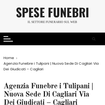
S
SPESE FUNEBRI
a
l
t
IL SETTORE FUNERARIO SUL WEB
a
a
l
c
o
n
Home
t
Agenzia Funebre i Tulipani | Nuova Sede Di Cagliari Via
e
Dei Giudicati – Cagliari
n
u
t
Agenzia Funebre i Tulipani |
o
Nuova Sede Di Cagliari Via
Dei Giudicati – Cagliari