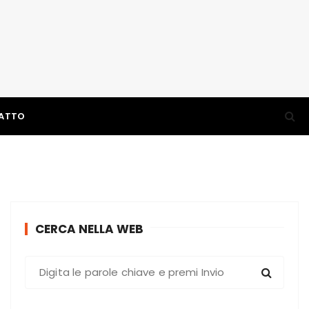
ATTO
CERCA NELLA WEB
C
e
r