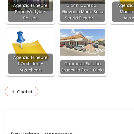
Agenzia Funebre
Gianni Careddu
Agenzia
Papa Wojtyla -
Giovanni Maria Sasu
Madre 
Sassari
Servizi Funebri -…
Arza
Agenzia Funebre
L'Orchidea -
Onoranze Funebri
Arzachena
Braccu la Pax - Olbia
Oschiri
ARTICOLO PRECEDENTE