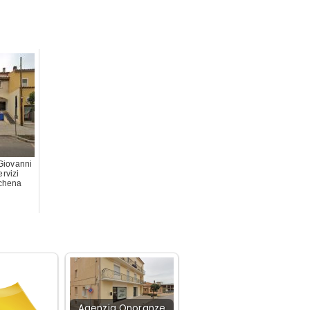
Giovanni
rvizi
achena
Agenzia Onoranze