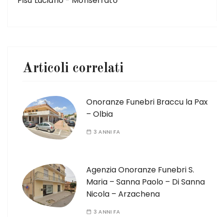
Pisu Luciano - Monserrato
Articoli correlati
Onoranze Funebri Braccu la Pax
– Olbia
3 ANNI FA
Agenzia Onoranze Funebri S.
Maria – Sanna Paolo – Di Sanna
Nicola – Arzachena
3 ANNI FA