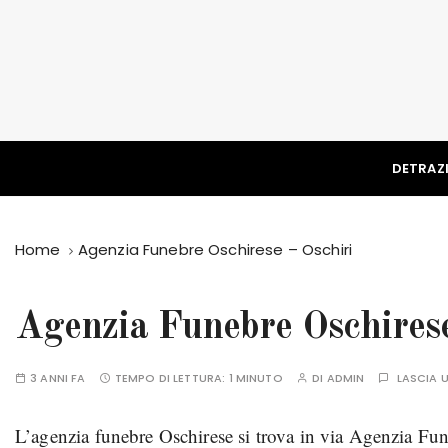
S
a
l
t
a
a
l
DETRAZI
c
o
n
Home
Agenzia Funebre Oschirese – Oschiri
t
e
n
Agenzia Funebre Oschirese
u
t
3 ANNI FA
TEMPO DI LETTURA:
1 MINUTO
DI
ADMIN
LASCIA
o
L’agenzia funebre Oschirese si trova in via Agenzia Fune