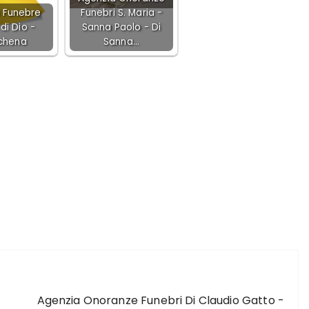
 Funebre
Funebri S. Maria -
di Dio -
Sanna Paolo - Di
chena
Sanna…
ARTICOLO SUCCESSIVO
Agenzia Onoranze Funebri Di Claudio Gatto -