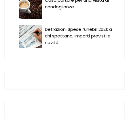
Cosa portare per una visita di
condoglianze
Detrazioni Spese funebri 2021: a
chi spettano, importi previsti e
novità