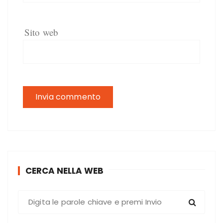
Sito web
CERCA NELLA WEB
C
e
r