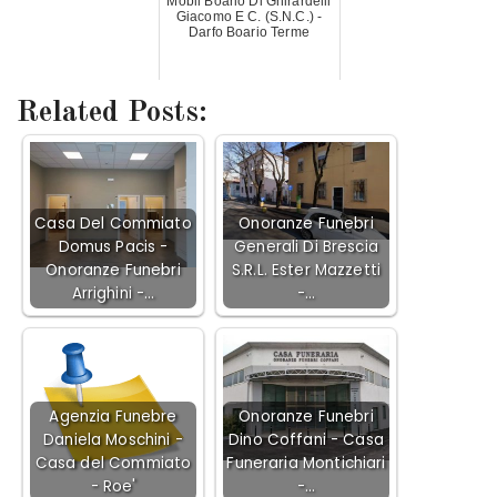
Mobil Boario Di Ghirardelli
Giacomo E C. (S.N.C.) -
Darfo Boario Terme
Related Posts:
Casa Del Commiato
Onoranze Funebri
Domus Pacis -
Generali Di Brescia
Onoranze Funebri
S.R.L. Ester Mazzetti
Arrighini -…
-…
Agenzia Funebre
Onoranze Funebri
Daniela Moschini -
Dino Coffani - Casa
Casa del Commiato
Funeraria Montichiari
- Roe'
-…