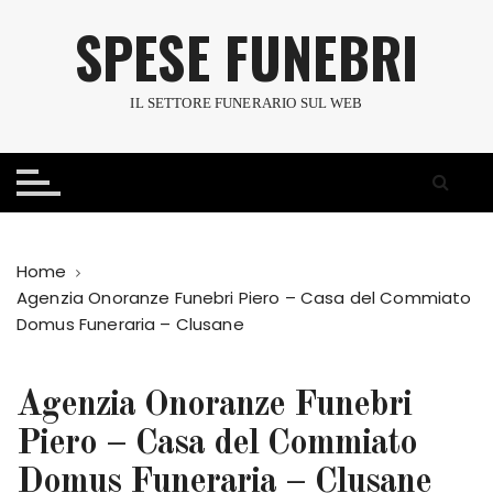
S
SPESE FUNEBRI
a
l
t
IL SETTORE FUNERARIO SUL WEB
a
a
l
c
o
n
Home
t
Agenzia Onoranze Funebri Piero – Casa del Commiato
e
Domus Funeraria – Clusane
n
u
t
Agenzia Onoranze Funebri
o
Piero – Casa del Commiato
Domus Funeraria – Clusane