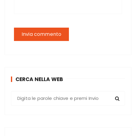
CERCA NELLA WEB
C
e
r
c
a
: