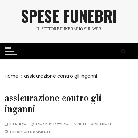
S
SPESE FUNEBRI
a
l
t
IL SETTORE FUNERARIO SUL WEB
a
a
l
c
o
n
Home
assicurazione contro gli inganni
t
e
n
assicurazione contro gli
u
inganni
t
o
3 ANNI FA
TEMPO DI LETTURA:
3 MINUTI
DI
ADMIN
LASCIA UN COMMENTO