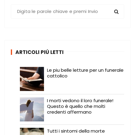
C
e
r
c
a
:
ARTICOLI PIÙ LETTI
Le piu belle letture per un funerale
cattolico
I morti vedono il loro funerale!
Questo è quello che molti
credenti affermano
Tutti i sintomi della morte