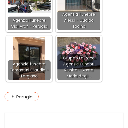
Agenzia Funebre
Agenzia Funebre
Alessi - Gualdo
Ciai Arof - Perugia
Tadino
Gruppo La Pace
Agenzia funebre
Agenzie Funebri
Tamantini Claudio -
Riunite - Santa
Torgiano
Maria degli…
Perugia
ARTICOLO PRECEDENTE