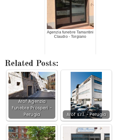
Agenzia funebre Tamantini
Claudio - Torgiano
Related Posts:
Arof Agenzia
Funebre Prosperi -
Perugia
Arof s.r.l. - Perugia