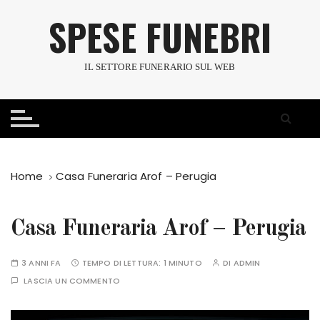
S
SPESE FUNEBRI
a
l
t
IL SETTORE FUNERARIO SUL WEB
a
a
l
c
o
n
Home
Casa Funeraria Arof – Perugia
t
e
n
Casa Funeraria Arof – Perugia
u
t
3 ANNI FA
TEMPO DI LETTURA:
1 MINUTO
DI
ADMIN
o
LASCIA UN COMMENTO