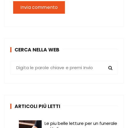
CERCA NELLA WEB
C
e
r
c
a
:
ARTICOLI PIÙ LETTI
Le piu belle letture per un funerale