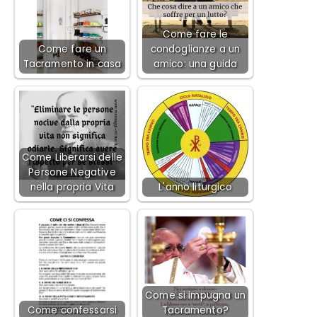
Come fare le
Come fare un
condoglianze a un
Tacramento in casa
amico: una guida
Come Liberarsi delle
Persone Negative
nella propria Vita
L'anno liturgico
Come si impugna un
Come confessarsi
Tacramento?