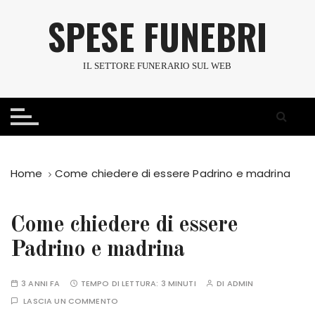
S
SPESE FUNEBRI
a
l
t
IL SETTORE FUNERARIO SUL WEB
a
a
l
c
o
n
Home
Come chiedere di essere Padrino e madrina
t
e
n
Come chiedere di essere
u
Padrino e madrina
t
o
3 ANNI FA
TEMPO DI LETTURA:
3 MINUTI
DI
ADMIN
LASCIA UN COMMENTO