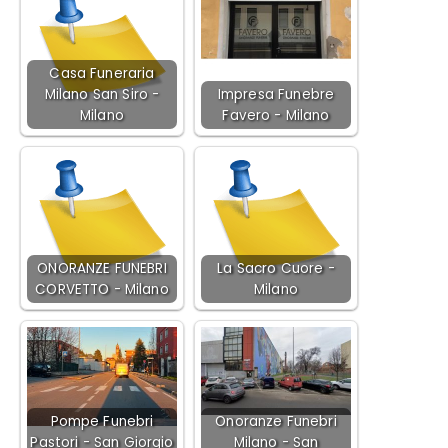
Casa Funeraria
Milano San Siro -
Impresa Funebre
Milano
Favero - Milano
ONORANZE FUNEBRI
La Sacro Cuore -
CORVETTO - Milano
Milano
Pompe Funebri
Onoranze Funebri
Pastori - San Giorgio
Milano - San