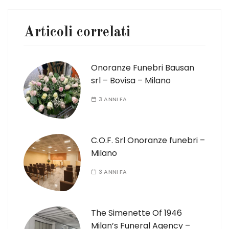
Articoli correlati
Onoranze Funebri Bausan
srl – Bovisa – Milano
3 ANNI FA
C.O.F. Srl Onoranze funebri –
Milano
3 ANNI FA
The Simenette Of 1946
Milan’s Funeral Agency –