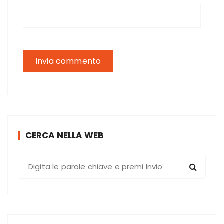
CERCA NELLA WEB
C
e
r
c
a
: