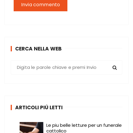
CERCA NELLA WEB
C
e
r
c
a
:
ARTICOLI PIÙ LETTI
Le piu belle letture per un funerale
cattolico