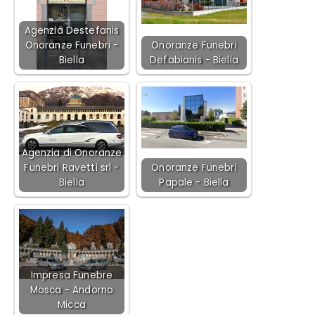
Agenzia Destefanis
Onoranze Funebri -
Onoranze Funebri
Biella
Defabianis - Biella
Agenzia di Onoranze
Funebri Ravetti srl -
Onoranze Funebri
Biella
Papale - Biella
Impresa Funebre
Mosca - Andorno
Micca