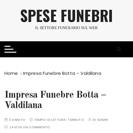
S
SPESE FUNEBRI
a
l
t
IL SETTORE FUNERARIO SUL WEB
a
a
l
c
o
n
Home
Impresa Funebre Botta – Valdilana
t
e
n
Impresa Funebre Botta –
u
Valdilana
t
o
3 ANNI FA
TEMPO DI LETTURA:
1 MINUTO
DI
ADMIN
LASCIA UN COMMENTO