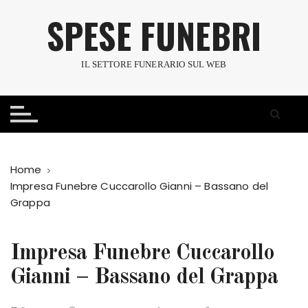
S
SPESE FUNEBRI
a
l
t
IL SETTORE FUNERARIO SUL WEB
a
a
l
c
o
n
Home
t
Impresa Funebre Cuccarollo Gianni – Bassano del
e
Grappa
n
u
t
Impresa Funebre Cuccarollo
o
Gianni – Bassano del Grappa