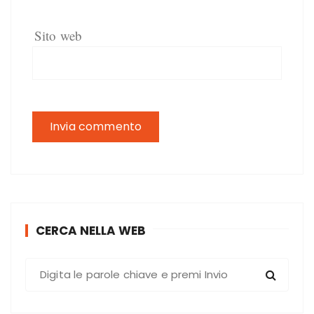
Sito web
CERCA NELLA WEB
C
e
r