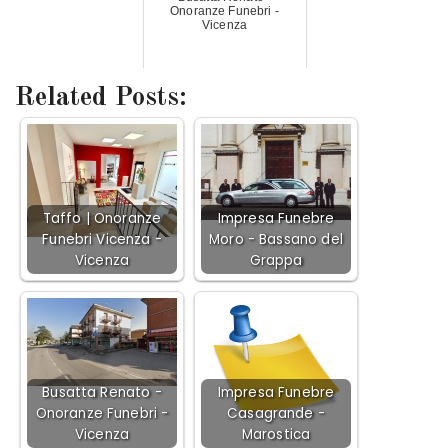
Onoranze Funebri -
Vicenza
Related Posts:
Taffo | Onoranze
Impresa Funebre
Funebri Vicenza -
Moro - Bassano del
Vicenza
Grappa
Busatta Renato -
Impresa Funebre
Onoranze Funebri -
Casagrande -
Vicenza
Marostica