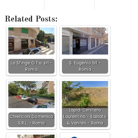
Related Posts:
La Sfinge O.f.a. srl -
S. Eugenio Srl -
Roma
Roma
Lapidi Cimitero
Chiericoni Domenico
Laurentino - Sainato
S.R.L. - Roma
& Vannini - Roma