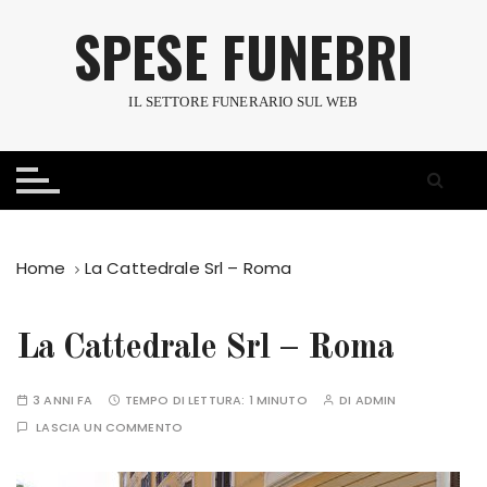
S
SPESE FUNEBRI
a
l
t
IL SETTORE FUNERARIO SUL WEB
a
a
l
c
o
n
Home
La Cattedrale Srl – Roma
t
e
n
La Cattedrale Srl – Roma
u
t
3 ANNI FA
TEMPO DI LETTURA:
1 MINUTO
DI
ADMIN
o
LASCIA UN COMMENTO