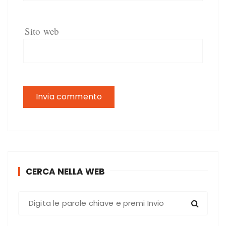
Sito web
CERCA NELLA WEB
C
e
r