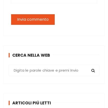
CERCA NELLA WEB
C
e
r
c
a
:
ARTICOLI PIÙ LETTI