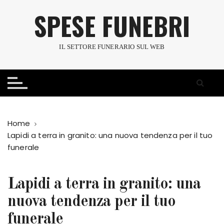
S
SPESE FUNEBRI
a
l
t
IL SETTORE FUNERARIO SUL WEB
a
a
l
c
o
n
Home
t
Lapidi a terra in granito: una nuova tendenza per il tuo
e
funerale
n
u
t
Lapidi a terra in granito: una
o
nuova tendenza per il tuo
funerale