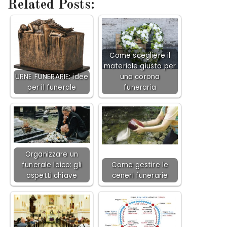
Related Posts:
Come scegliere il
materiale giusto per
URNE FUNERARIE: idee
una corona
per il funerale
funeraria
Organizzare un
funerale laico: gli
Come gestire le
aspetti chiave
ceneri funerarie