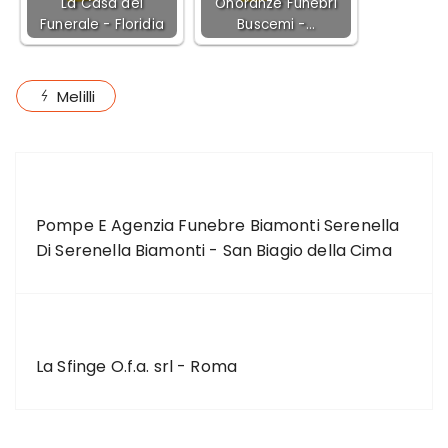
La Casa del
Onoranze Funebri
Funerale - Floridia
Buscemi -…
Melilli
ARTICOLO PRECEDENTE
Pompe E Agenzia Funebre Biamonti Serenella
Di Serenella Biamonti - San Biagio della Cima
ARTICOLO SUCCESSIVO
La Sfinge O.f.a. srl - Roma