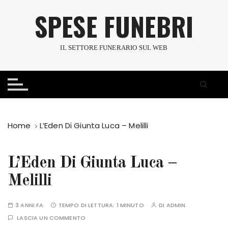
S
SPESE FUNEBRI
a
l
t
IL SETTORE FUNERARIO SUL WEB
a
a
l
c
o
n
Home
L’Eden Di Giunta Luca – Melilli
t
e
n
L’Eden Di Giunta Luca –
u
Melilli
t
o
3 ANNI FA
TEMPO DI LETTURA:
1 MINUTO
DI
ADMIN
LASCIA UN COMMENTO