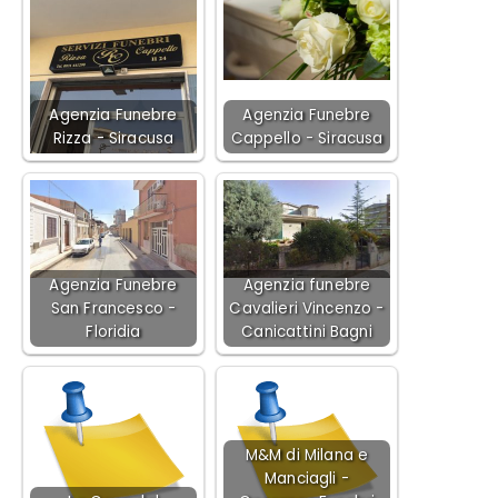
Agenzia Funebre
Agenzia Funebre
Rizza - Siracusa
Cappello - Siracusa
Agenzia Funebre
Agenzia funebre
San Francesco -
Cavalieri Vincenzo -
Floridia
Canicattini Bagni
M&M di Milana e
Manciagli -