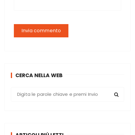
CERCA NELLA WEB
C
e
r
c
a
: