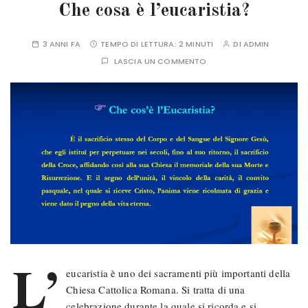
Che cosa è l’eucaristia?
3 ANNI FA
TEMPO DI LETTURA:
2 MINUTI
DI
ADMIN
LASCIA UN COMMENTO
L’
eucaristia è uno dei sacramenti più importanti della
Chiesa Cattolica Romana. Si tratta di una
celebrazione durante la quale si ricorda e si