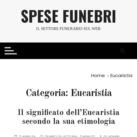
S
SPESE FUNEBRI
a
l
t
IL SETTORE FUNERARIO SUL WEB
a
a
l
c
o
n
Home
Eucaristia
t
e
Categoria:
Eucaristia
n
u
t
Il significato dell’Eucaristia
o
secondo la sua etimologia
3 ANNI FA
TEMPO DI LETTURA:
3 MINUTI
DI
ADMIN