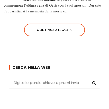
commemora l’ultima cena di Gesù con i suoi apostoli. Durante
l’eucaristia, si fa memoria della morte e…
CONTINUA A LEGGERE
CERCA NELLA WEB
C
e
r
c
a