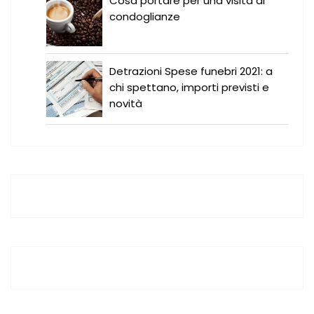
Cosa portare per una visita di
condoglianze
Detrazioni Spese funebri 2021: a
chi spettano, importi previsti e
novità