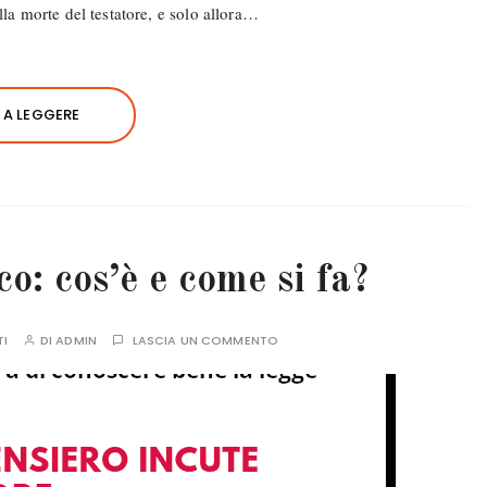
a morte del testatore, e solo allora…
A LEGGERE
o: cos’è e come si fa?
TI
DI
ADMIN
LASCIA UN COMMENTO