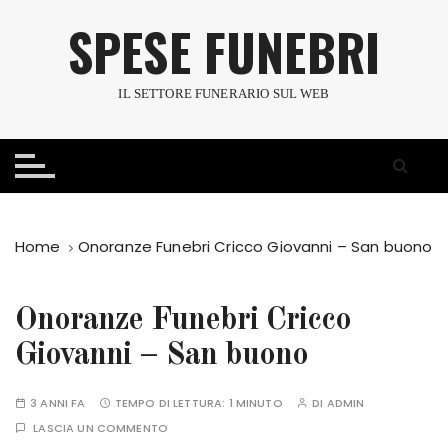
S
SPESE FUNEBRI
a
l
t
IL SETTORE FUNERARIO SUL WEB
a
a
l
c
o
n
Home
Onoranze Funebri Cricco Giovanni – San buono
t
e
n
Onoranze Funebri Cricco
u
Giovanni – San buono
t
o
3 ANNI FA
TEMPO DI LETTURA:
1 MINUTO
DI
ADMIN
LASCIA UN COMMENTO