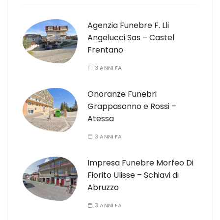
Agenzia Funebre F. Lli
Angelucci Sas – Castel
Frentano
3 ANNI FA
Onoranze Funebri
Grappasonno e Rossi –
Atessa
3 ANNI FA
Impresa Funebre Morfeo Di
Fiorito Ulisse – Schiavi di
Abruzzo
3 ANNI FA