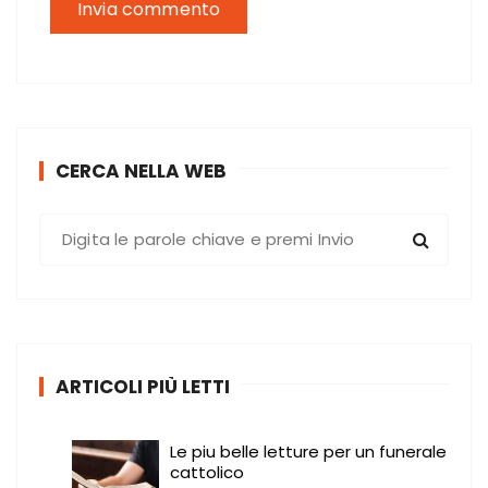
CERCA NELLA WEB
C
e
r
c
a
:
ARTICOLI PIÙ LETTI
Le piu belle letture per un funerale
cattolico