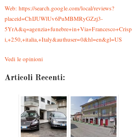
Web: https://search.google.com/local/reviews?
placeid=ChIJUWlUv6PuMBMRyGZzj3-
5YrA&q=agenzia+funebre+in+Via+Francesco+Crisp
i,+250,+italia,+Italy&authuser=0&hl=en&gl=US
Vedi le opinioni
Articoli Recenti: