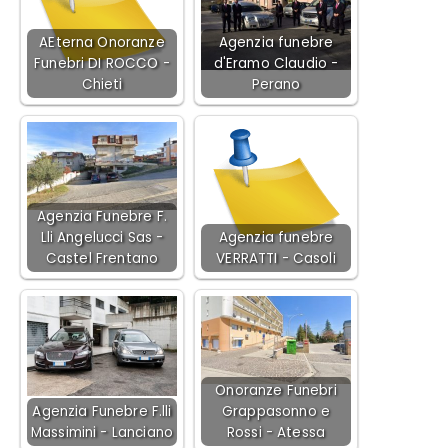
AEterna Onoranze
Agenzia funebre
Funebri DI ROCCO -
d'Eramo Claudio -
Chieti
Perano
Agenzia Funebre F.
Lli Angelucci Sas -
Agenzia funebre
Castel Frentano
VERRATTI - Casoli
Onoranze Funebri
Agenzia Funebre F.lli
Grappasonno e
Massimini - Lanciano
Rossi - Atessa