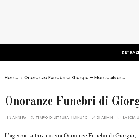
S
a
l
t
a
a
l
DETRAZI
c
o
n
Home
Onoranze Funebri di Giorgio – Montesilvano
t
e
n
Onoranze Funebri di Giorg
u
t
3 ANNI FA
TEMPO DI LETTURA:
1 MINUTO
DI
ADMIN
LASCIA
o
L’agenzia si trova in via Onoranze Funebri di Giorgio, un