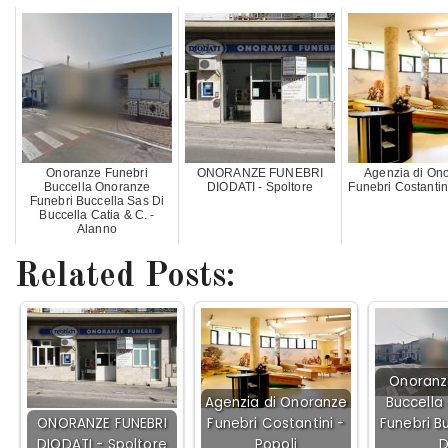
Onoranze Funebri
ONORANZE FUNEBRI
Agenzia di On
Buccella Onoranze
DIODATI - Spoltore
Funebri Costantini
Funebri Buccella Sas Di
Buccella Catia & C. -
Alanno
Related Posts:
Onoranz
Agenzia di Onoranze
Buccella
ONORANZE FUNEBRI
Funebri Costantini -
Funebri B
DIODATI - Spoltore
Popoli
D