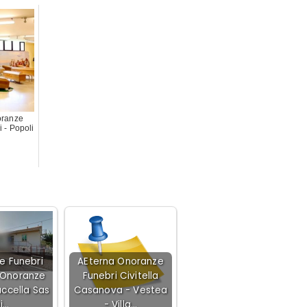
oranze
 - Popoli
e Funebri
AEterna Onoranze
 Onoranze
Funebri Civitella
uccella Sas
Casanova - Vestea
i…
- Villa…