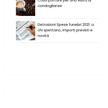
Cosa portare per una visita di
condoglianze
Detrazioni Spese funebri 2021: a
chi spettano, importi previsti e
novità