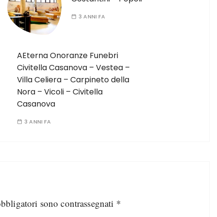
3 ANNI FA
AEterna Onoranze Funebri
Civitella Casanova – Vestea –
Villa Celiera – Carpineto della
Nora – Vicoli – Civitella
Casanova
3 ANNI FA
obbligatori sono contrassegnati
*