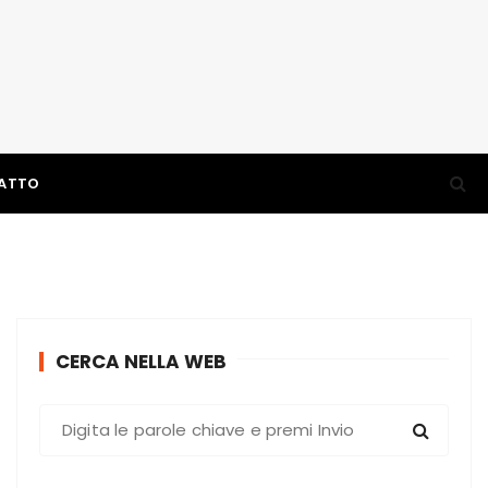
ATTO
CERCA NELLA WEB
C
e
r