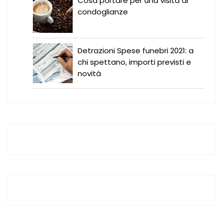
Cosa portare per una visita di
condoglianze
Detrazioni Spese funebri 2021: a
chi spettano, importi previsti e
novità