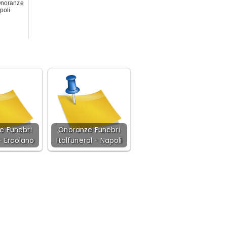
Onoranze
poli
e Funebri
Onoranze Funebri
- Ercolano
Italfuneral - Napoli