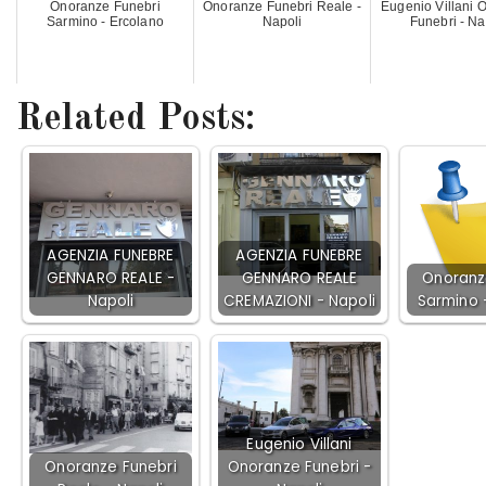
Onoranze Funebri
Onoranze Funebri Reale -
Eugenio Villani 
Sarmino - Ercolano
Napoli
Funebri - Na
Related Posts:
AGENZIA FUNEBRE
AGENZIA FUNEBRE
GENNARO REALE -
GENNARO REALE
Onoranz
Napoli
CREMAZIONI - Napoli
Sarmino 
Eugenio Villani
Onoranze Funebri
Onoranze Funebri -