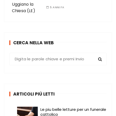
5 ANNI FA
CERCA NELLA WEB
C
e
r
c
a
:
ARTICOLI PIÙ LETTI
Le piu belle letture per un funerale
cattolico