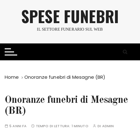
S
SPESE FUNEBRI
a
l
t
IL SETTORE FUNERARIO SUL WEB
a
a
l
c
o
n
Home
Onoranze funebri di Mesagne (BR)
t
e
n
Onoranze funebri di Mesagne
u
(BR)
t
o
5 ANNI FA
TEMPO DI LETTURA:
1 MINUTO
DI
ADMIN