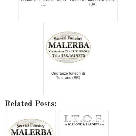
Onoranze funebri di Nardò
Onoranze funebri di Bitritto
LE)
(BA)
Onoranze funebri di
Tuturano (BR)
Related Posts: