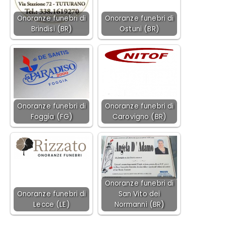
Onoranze funebri di
Onoranze funebri di
Brindisi (BR)
Ostuni (BR)
Onoranze funebri di
Onoranze funebri di
Foggia (FG)
Carovigno (BR)
Onoranze funebri di
Onoranze funebri di
San Vito dei
Lecce (LE)
Normanni (BR)