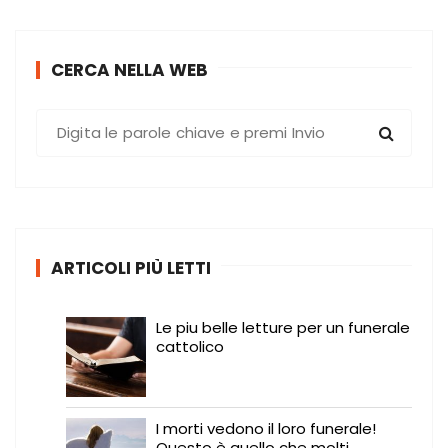
CERCA NELLA WEB
C
e
r
c
a
:
ARTICOLI PIÙ LETTI
Le piu belle letture per un funerale
cattolico
I morti vedono il loro funerale!
Questo è quello che molti