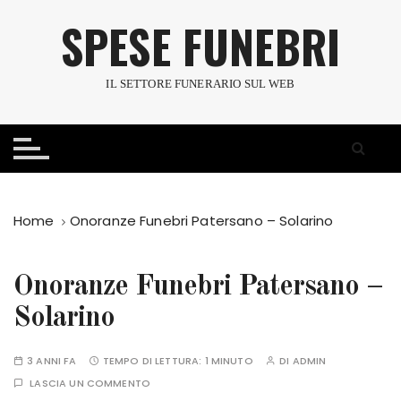
S
SPESE FUNEBRI
a
l
t
IL SETTORE FUNERARIO SUL WEB
a
a
l
c
o
n
Home
Onoranze Funebri Patersano – Solarino
t
e
n
Onoranze Funebri Patersano –
u
Solarino
t
o
3 ANNI FA
TEMPO DI LETTURA:
1 MINUTO
DI
ADMIN
LASCIA UN COMMENTO