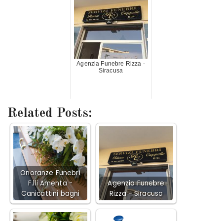
Agenzia Funebre Rizza -
Siracusa
Related Posts:
Onoranze Funebri
F.lli Amenta -
Agenzia Funebre
Canicattini bagni
Rizza - Siracusa