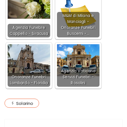
M&M di Milana e
Manciagli -
Agenzia Funebre
Onoranze Funebri
Cappello - Siracusa
Buscemi -…
Agenzia Vaticano
Onoranze Funebri
Servizi Funebri -
Lombardo - Floridia
Rosolini
Solarino