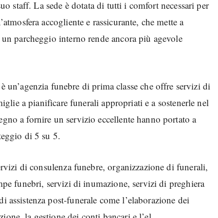
suo staff. La sede è dotata di tutti i comfort necessari per
n’atmosfera accogliente e rassicurante, che mette a
di un parcheggio interno rende ancora più agevole
n’agenzia funebre di prima classe che offre servizi di
miglie a pianificare funerali appropriati e a sostenerle nel
egno a fornire un servizio eccellente hanno portato a
teggio di 5 su 5.
servizi di consulenza funebre, organizzazione di funerali,
ompe funebri, servizi di inumazione, servizi di preghiera
di assistenza post-funerale come l’elaborazione dei
one, la gestione dei conti bancari e l’el