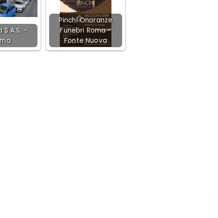
Pinchi Onoranze
 S.A.S. -
Funebri Roma -
oma
Fonte Nuova
ARTICOLO SUCCESSIVO