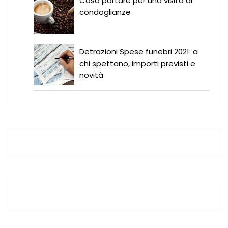
Cosa portare per una visita di
condoglianze
Detrazioni Spese funebri 2021: a
chi spettano, importi previsti e
novità