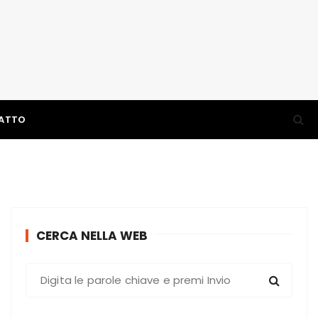
ATTO
CERCA NELLA WEB
C
e
r