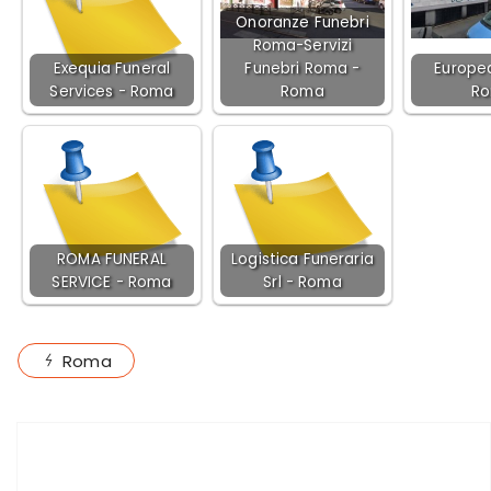
Onoranze Funebri
Roma-Servizi
Exequia Funeral
Funebri Roma -
Europea
Services - Roma
Roma
R
ROMA FUNERAL
Logistica Funeraria
SERVICE - Roma
Srl - Roma
Roma
ARTICOLO PRECEDENTE