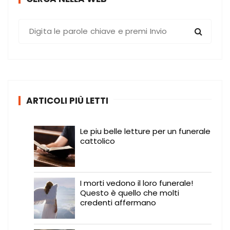
C
e
r
c
a
:
ARTICOLI PIÙ LETTI
Le piu belle letture per un funerale
cattolico
I morti vedono il loro funerale!
Questo è quello che molti
credenti affermano