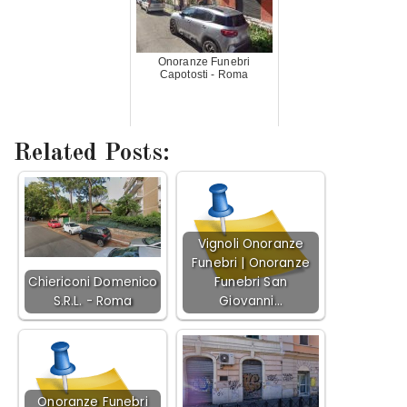
Onoranze Funebri
Capotosti - Roma
Related Posts:
Vignoli Onoranze
Funebri | Onoranze
Chiericoni Domenico
Funebri San
S.R.L. - Roma
Giovanni…
Onoranze Funebri