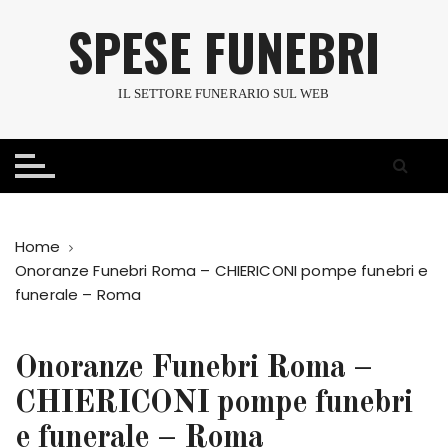
S
SPESE FUNEBRI
a
l
t
IL SETTORE FUNERARIO SUL WEB
a
a
l
c
o
n
Home
t
Onoranze Funebri Roma – CHIERICONI pompe funebri e
e
funerale – Roma
n
u
t
Onoranze Funebri Roma –
o
CHIERICONI pompe funebri
e funerale – Roma