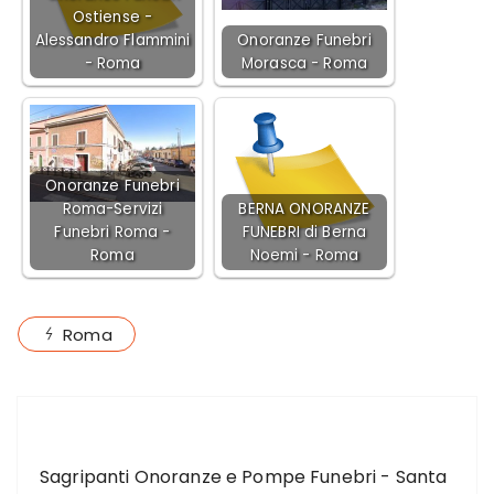
Ostiense -
Alessandro Flammini
Onoranze Funebri
- Roma
Morasca - Roma
Onoranze Funebri
Roma-Servizi
BERNA ONORANZE
Funebri Roma -
FUNEBRI di Berna
Roma
Noemi - Roma
Roma
ARTICOLO PRECEDENTE
Sagripanti Onoranze e Pompe Funebri - Santa