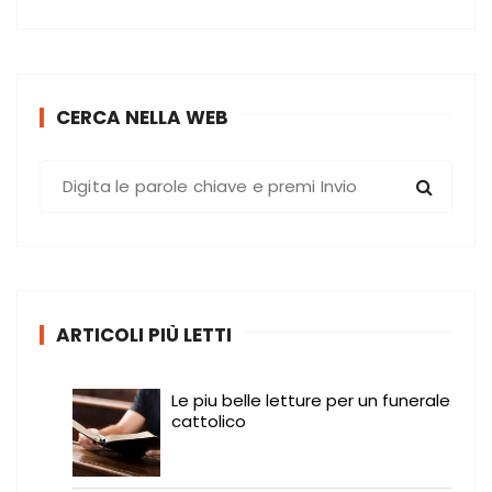
CERCA NELLA WEB
C
e
r
c
a
:
ARTICOLI PIÙ LETTI
Le piu belle letture per un funerale
cattolico