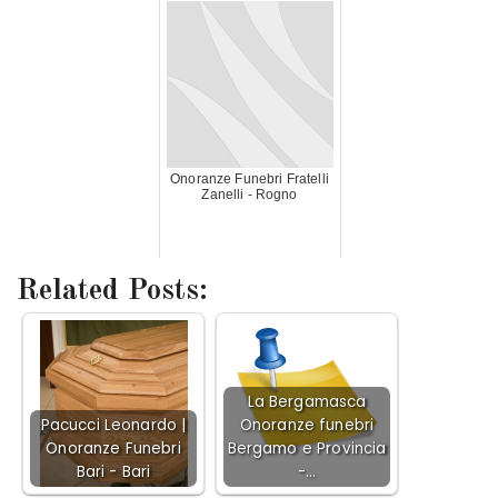
Onoranze Funebri Fratelli
Zanelli - Rogno
Related Posts:
La Bergamasca
Pacucci Leonardo |
Onoranze funebri
Onoranze Funebri
Bergamo e Provincia
Bari - Bari
-…