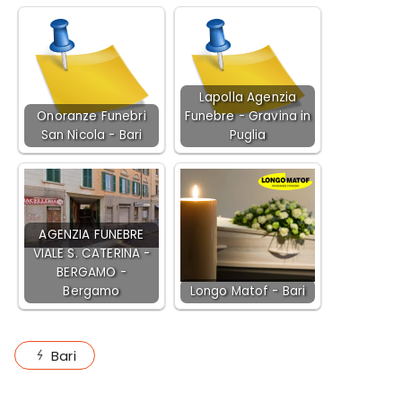
Lapolla Agenzia
Onoranze Funebri
Funebre - Gravina in
San Nicola - Bari
Puglia
AGENZIA FUNEBRE
VIALE S. CATERINA -
BERGAMO -
Bergamo
Longo Matof - Bari
Bari