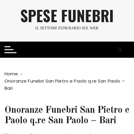
S
SPESE FUNEBRI
a
l
t
IL SETTORE FUNERARIO SUL WEB
a
a
l
c
o
n
Home
t
Onoranze Funebri San Pietro e Paolo q.re San Paolo –
e
Bari
n
u
t
Onoranze Funebri San Pietro e
o
Paolo q.re San Paolo – Bari