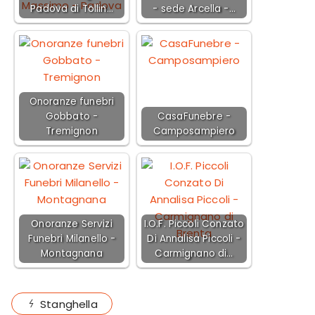
Padova di Tollin…
- sede Arcella -…
Onoranze funebri
Gobbato -
CasaFunebre -
Tremignon
Camposampiero
Onoranze Servizi
I.O.F. Piccoli Conzato
Funebri Milanello -
Di Annalisa Piccoli -
Montagnana
Carmignano di…
Stanghella