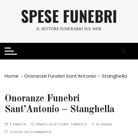
S
SPESE FUNEBRI
a
l
t
IL SETTORE FUNERARIO SUL WEB
a
a
l
c
o
n
Home
Onoranze Funebri Sant’Antonio – Stanghella
t
e
n
Onoranze Funebri
u
Sant’Antonio – Stanghella
t
o
3 ANNI FA
TEMPO DI LETTURA:
1 MINUTO
DI
ADMIN
LASCIA UN COMMENTO