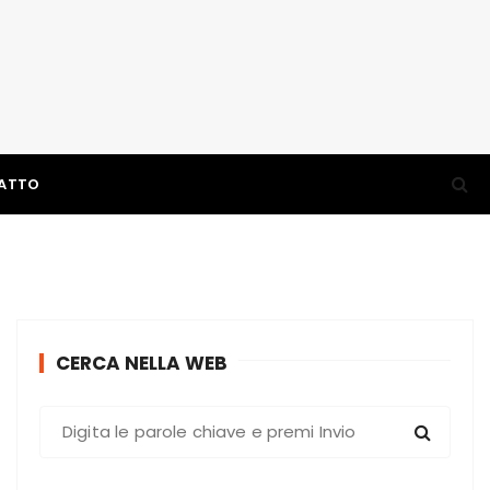
ATTO
CERCA NELLA WEB
C
e
r