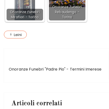
Onoranze Funebri
Onoranze Funebri
Rebaudengo -
Mirafiori - Torino
Torino
Leini
ARTICOLO PRECEDENTE
Onoranze Funebri "Padre Pio" - Termini Imerese
Articoli correlati