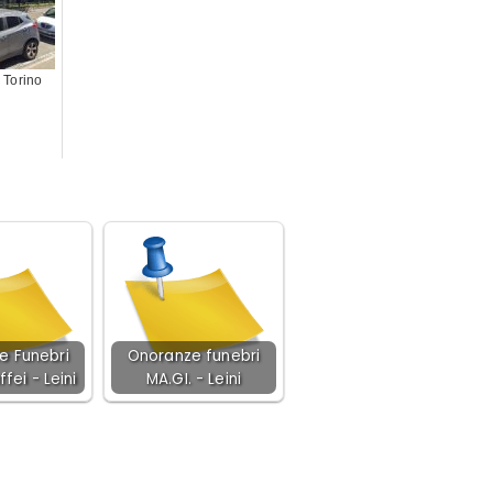
 Torino
e Funebri
Onoranze funebri
ffei - Leini
MA.GI. - Leini