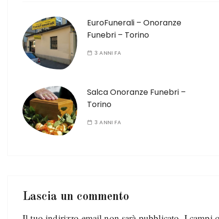
EuroFunerali – Onoranze
Funebri – Torino
3 ANNI FA
Salca Onoranze Funebri –
Torino
3 ANNI FA
Lascia un commento
Il tuo indirizzo email non sarà pubblicato.
I campi 