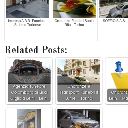
Impresa A.B.B. Funebre -
Onoranze Funebri Santa
SOFFIO S.A.S. -
Settimo Torinese
Rita - Torino
Related Posts:
Agenzia funebre
Onoranze e
Colombaro di Lisci
Transporti Funebri Il
Onoranz
Gigliola Leini - Leinì
Lume - Torino
Leini - Ma