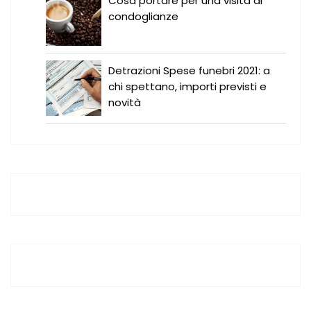
Cosa portare per una visita di
condoglianze
Detrazioni Spese funebri 2021: a
chi spettano, importi previsti e
novità