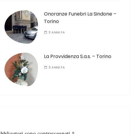
Onoranze Funebri La Sindone –
Torino
3 ANNI FA
La Provvidenza S.a.s. – Torino
3 ANNI FA
obbligatori sono contrassegnati
*