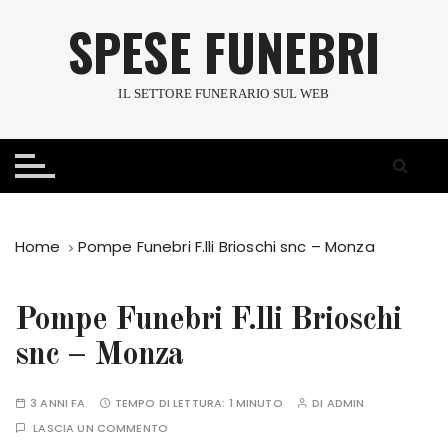
S
SPESE FUNEBRI
a
l
t
IL SETTORE FUNERARIO SUL WEB
a
a
l
c
o
n
Home
Pompe Funebri F.lli Brioschi snc – Monza
t
e
n
Pompe Funebri F.lli Brioschi
u
snc – Monza
t
o
3 ANNI FA
TEMPO DI LETTURA:
1 MINUTO
DI
ADMIN
LASCIA UN COMMENTO