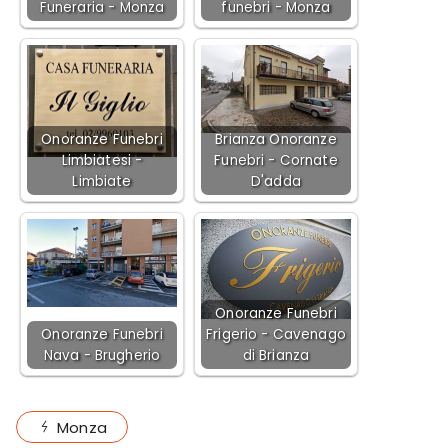
Funeraria - Monza
funebri - Monza
Onoranze Funebri
Brianza Onoranze
Limbiatesi -
Funebri - Cornate
Limbiate
D'adda
Onoranze Funebri
Onoranze Funebri
Frigerio - Cavenago
Nava - Brugherio
di Brianza
Monza