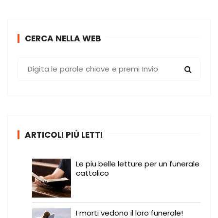
CERCA NELLA WEB
C
e
r
c
a
:
ARTICOLI PIÙ LETTI
Le piu belle letture per un funerale
cattolico
I morti vedono il loro funerale!