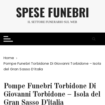
S
SPESE FUNEBRI
a
l
t
IL SETTORE FUNERARIO SUL WEB
a
a
l
c
o
n
Home
t
Pompe Funebri Torbidone Di Giovanni Torbidone – Isola
e
del Gran Sasso D’italia
n
u
t
Pompe Funebri Torbidone Di
o
Giovanni Torbidone – Isola del
Gran Sasso D’italia