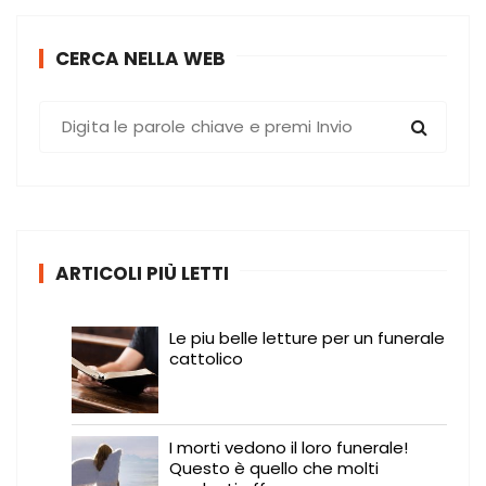
CERCA NELLA WEB
C
e
r
c
a
:
ARTICOLI PIÙ LETTI
Le piu belle letture per un funerale
cattolico
I morti vedono il loro funerale!
Questo è quello che molti