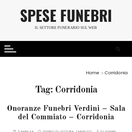
S
SPESE FUNEBRI
a
l
t
IL SETTORE FUNERARIO SUL WEB
a
a
l
c
o
n
Home
Corridonia
t
e
Tag:
Corridonia
n
u
t
Onoranze Funebri Verdini – Sala
o
del Commiato – Corridonia
3 ANNI FA
TEMPO DI LETTURA:
1 MINUTO
DI
ADMIN