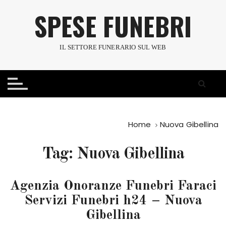
S
SPESE FUNEBRI
a
l
t
IL SETTORE FUNERARIO SUL WEB
a
a
l
c
o
n
Home
Nuova Gibellina
t
e
Tag:
Nuova Gibellina
n
u
t
Agenzia Onoranze Funebri Faraci
o
Servizi Funebri h24 – Nuova
Gibellina