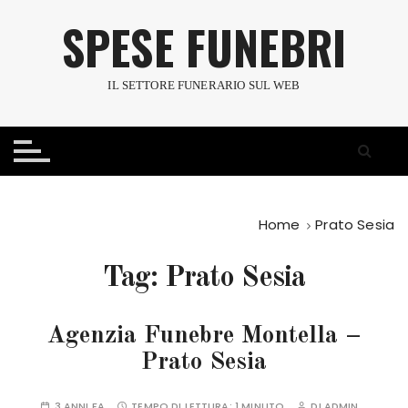
S
SPESE FUNEBRI
a
l
t
IL SETTORE FUNERARIO SUL WEB
a
a
l
c
o
n
Home
Prato Sesia
t
e
Tag:
Prato Sesia
n
u
t
Agenzia Funebre Montella –
o
Prato Sesia
3 ANNI FA
TEMPO DI LETTURA:
1 MINUTO
DI
ADMIN