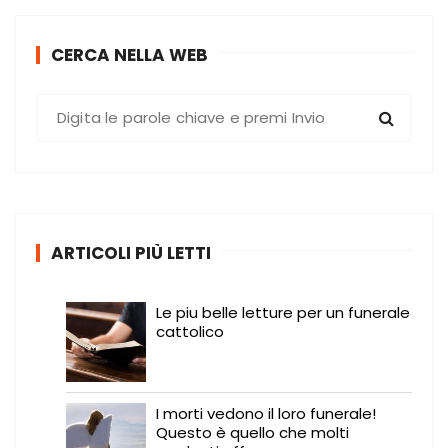
CERCA NELLA WEB
C
e
r
c
a
:
ARTICOLI PIÙ LETTI
Le piu belle letture per un funerale
cattolico
I morti vedono il loro funerale!
Questo è quello che molti