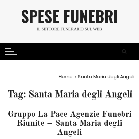
S
SPESE FUNEBRI
a
l
t
IL SETTORE FUNERARIO SUL WEB
a
a
l
c
o
n
Home
Santa Maria degli Angeli
t
e
Tag:
Santa Maria degli Angeli
n
u
t
Gruppo La Pace Agenzie Funebri
o
Riunite – Santa Maria degli
Angeli