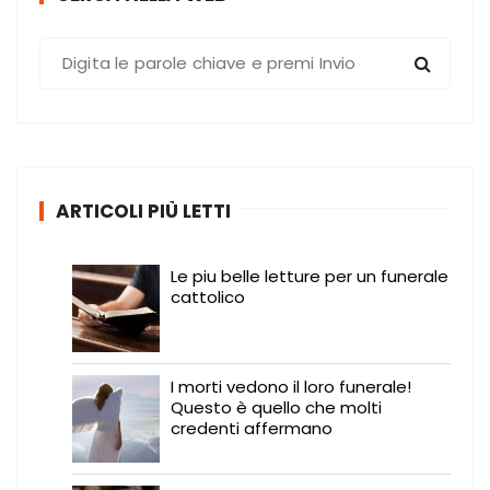
C
e
r
c
a
:
ARTICOLI PIÙ LETTI
Le piu belle letture per un funerale
cattolico
I morti vedono il loro funerale!
Questo è quello che molti
credenti affermano