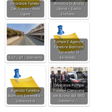
Onoranze Funebri
Armonia Di Allaria
Del Piazzo - Riva
Liliana - Santo
Ligure
Stefano…
Pompe E Agenzia
Funebre Biamonti
Serenella Di
S.o.f.i. srl - Sanremo
Serenella…
Onoranze Pompe
Agenzia Funebre
Funebri Campana
Biamonti Serenella -
del Buono dal 1860
Vallecrosia
Sanremo -…