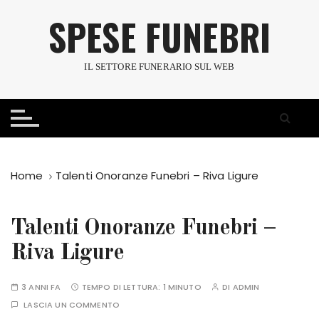
S
SPESE FUNEBRI
a
l
t
IL SETTORE FUNERARIO SUL WEB
a
a
l
c
o
n
Home
Talenti Onoranze Funebri – Riva Ligure
t
e
n
Talenti Onoranze Funebri –
u
Riva Ligure
t
o
3 ANNI FA
TEMPO DI LETTURA:
1 MINUTO
DI
ADMIN
LASCIA UN COMMENTO