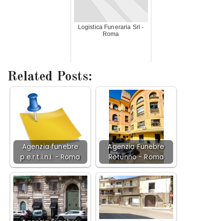
Logistica Funeraria Srl -
Roma
Related Posts:
Agenzia funebre
Agenzia Funebre
p.e.r.t.i.n.i. - Roma
Rotunno - Roma