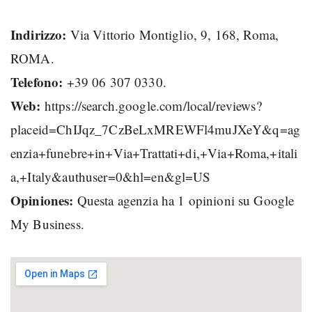
Indirizzo:
Via Vittorio Montiglio, 9, 168, Roma,
ROMA.
Telefono:
+39 06 307 0330.
Web:
https://search.google.com/local/reviews?
placeid=ChIJqz_7CzBeLxMREWFl4muJXeY&q=ag
enzia+funebre+in+Via+Trattati+di,+Via+Roma,+itali
a,+Italy&authuser=0&hl=en&gl=US
Opiniones:
Questa agenzia ha 1 opinioni su Google
My Business.