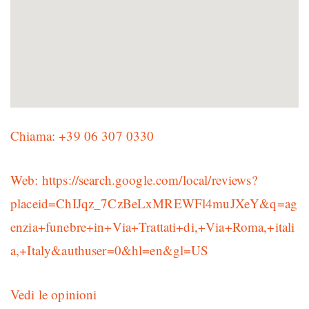
Chiama: +39 06 307 0330
Web: https://search.google.com/local/reviews?
placeid=ChIJqz_7CzBeLxMREWFl4muJXeY&q=ag
enzia+funebre+in+Via+Trattati+di,+Via+Roma,+itali
a,+Italy&authuser=0&hl=en&gl=US
Vedi le opinioni