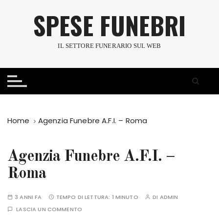
S
SPESE FUNEBRI
a
l
t
IL SETTORE FUNERARIO SUL WEB
a
a
l
c
o
n
Home
Agenzia Funebre A.F.I. – Roma
t
e
n
Agenzia Funebre A.F.I. –
u
Roma
t
o
3 ANNI FA
TEMPO DI LETTURA:
1 MINUTO
DI
ADMIN
LASCIA UN COMMENTO