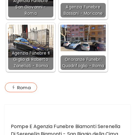
Agenzia Funebre
San Giovanni -
Agenzia Funebre
Roma
Bassani - Moricone
Agenzia Funebre Il
Giglio di Roberto
Onoranze Funebri
Zanellati - Roma
Quadrifoglio - Roma
Roma
ARTICOLO PRECEDENTE
Pompe E Agenzia Funebre Biamonti Serenella
Di Serenella Biamonti - San Biagio della Cima