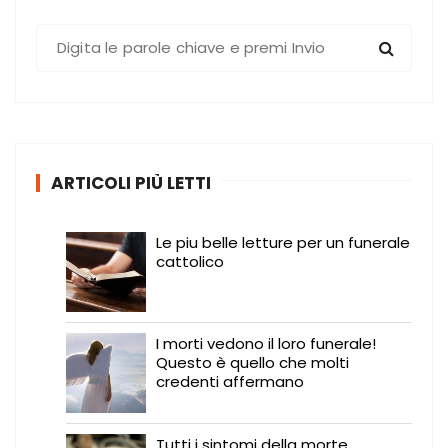
C
e
r
c
a
:
ARTICOLI PIÙ LETTI
Le piu belle letture per un funerale
cattolico
I morti vedono il loro funerale!
Questo è quello che molti
credenti affermano
Tutti i sintomi della morte