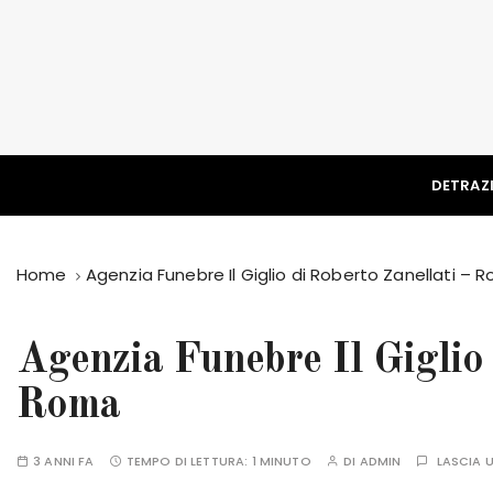
S
a
l
t
a
a
l
DETRAZI
c
o
n
Home
Agenzia Funebre Il Giglio di Roberto Zanellati – 
t
e
n
Agenzia Funebre Il Giglio 
u
t
Roma
o
3 ANNI FA
TEMPO DI LETTURA:
1 MINUTO
DI
ADMIN
LASCIA