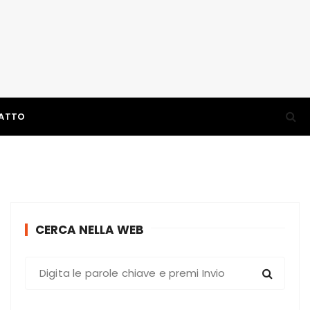
ATTO
CERCA NELLA WEB
C
e
r