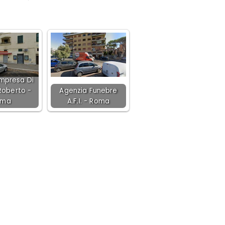
Impresa Di
Roberto -
Agenzia Funebre
oma
A.F.I. - Roma