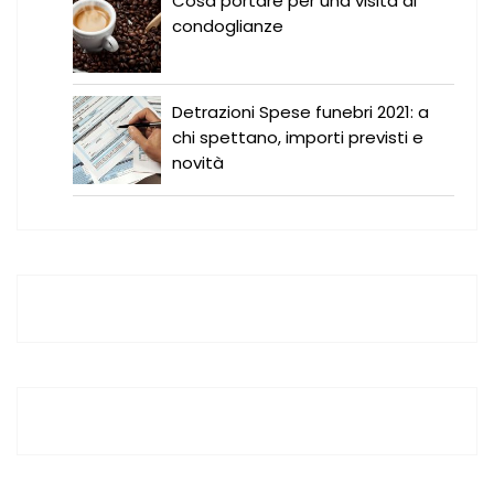
Cosa portare per una visita di
condoglianze
Detrazioni Spese funebri 2021: a
chi spettano, importi previsti e
novità