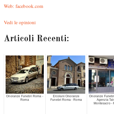
Web: facebook.com
Vedi le opinioni
Articoli Recenti:
Onoranze Funebri Roma -
Ercolani Onoranze
Onoranze Funebr
Roma
Funebri Roma - Roma
Agenzia Tal
Montesacro -