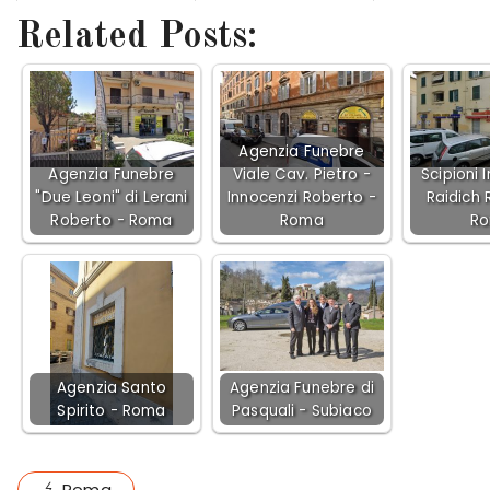
Related Posts:
Agenzia Funebre
Agenzia Funebre
Viale Cav. Pietro -
Scipioni 
"Due Leoni" di Lerani
Innocenzi Roberto -
Raidich 
Roberto - Roma
Roma
R
Agenzia Santo
Agenzia Funebre di
Spirito - Roma
Pasquali - Subiaco
Roma