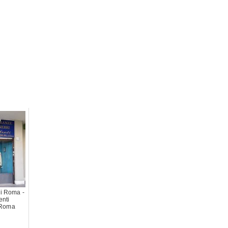
i Roma -
enti
 Roma