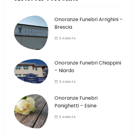
Onoranze Funebri Arrighini –
Brescia
3 ANNI FA
Onoranze Funebri Chiappini
– Niardo
3 ANNI FA
Onoranze Funebri
Panighetti – Esine
3 ANNI FA