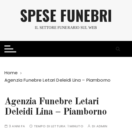
S
SPESE FUNEBRI
a
l
t
IL SETTORE FUNERARIO SUL WEB
a
a
l
c
o
n
Home
t
Agenzia Funebre Letari Deleidi Lina – Piamborno
e
n
u
Agenzia Funebre Letari
t
Deleidi Lina – Piamborno
o
3 ANNI FA
TEMPO DI LETTURA:
1 MINUTO
DI
ADMIN