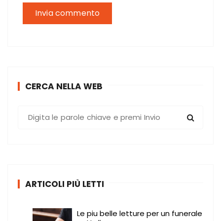
CERCA NELLA WEB
C
e
r
c
a
:
ARTICOLI PIÙ LETTI
Le piu belle letture per un funerale