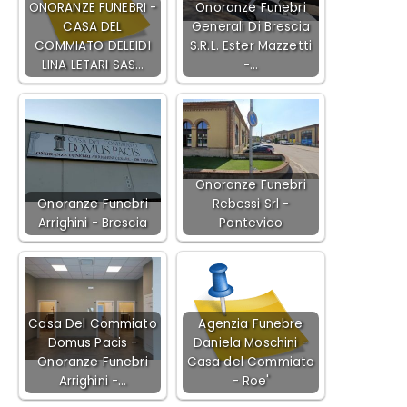
ONORANZE FUNEBRI -
Onoranze Funebri
CASA DEL
Generali Di Brescia
COMMIATO DELEIDI
S.R.L. Ester Mazzetti
LINA LETARI SAS…
-…
Onoranze Funebri
Onoranze Funebri
Rebessi Srl -
Arrighini - Brescia
Pontevico
Casa Del Commiato
Agenzia Funebre
Domus Pacis -
Daniela Moschini -
Onoranze Funebri
Casa del Commiato
Arrighini -…
- Roe'