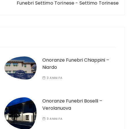
Funebri Settimo Torinese - Settimo Torinese
Onoranze Funebri Chiappini –
Niardo
3 ANNI FA
Onoranze Funebri Boselli –
Verolanuova
3 ANNI FA