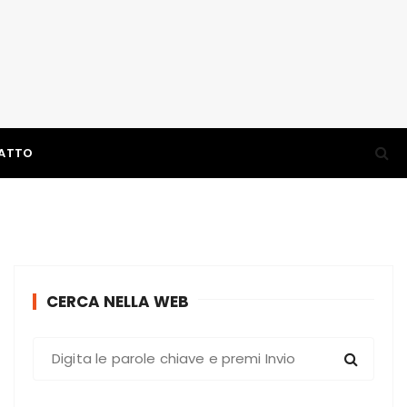
ATTO
CERCA NELLA WEB
C
e
r