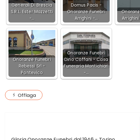
Generali Di Brescia
Domus Pacis -
S.R.L. Ester Mazzetti
Onoranze Funebri
Onoranz
-…
Arrighini -…
Arrighini
Onoranze Funebri
Onoranze Funebri
Dino Coffani - Casa
Rebessi Srl -
Funeraria Montichiari
Pontevico
-…
Offlaga
ARTICOLO PRECEDENTE
Gloria Onoranze Funebri dal 1946 - Torino