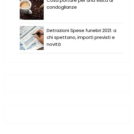
Cosa portare per una visita di
condoglianze
Detrazioni Spese funebri 2021: a
chi spettano, importi previsti e
novità