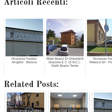
Articoli Recenti:
Onoranze Funebri
Mobil Boario Di Ghirardelli
Onoranze Fu
Arrighini - Brescia
Giacomo E C. (S.N.C.) -
Rebessi Srl - P
Darfo Boario Terme
Related Posts:
Onoranze Funebri
Casa Del Commiato