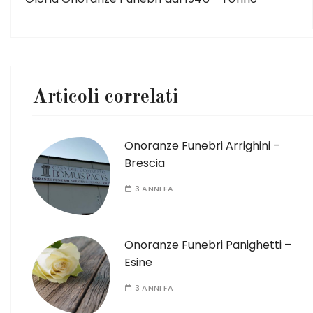
Articoli correlati
Onoranze Funebri Arrighini –
Brescia
3 ANNI FA
Onoranze Funebri Panighetti –
Esine
3 ANNI FA