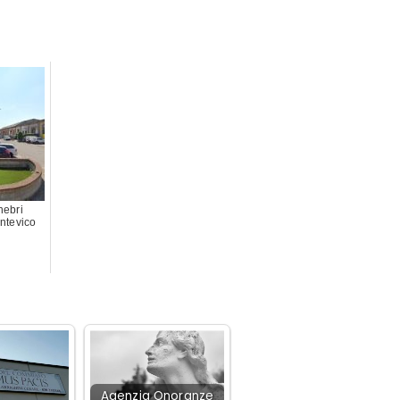
nebri
ontevico
Agenzia Onoranze