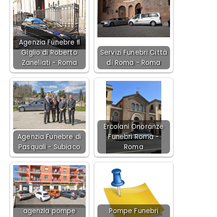
Agenzia Funebre Il
Giglio di Roberto
Servizi Funebri Città
Zanellati - Roma
di Roma - Roma
Ercolani Onoranze
Agenzia Funebre di
Funebri Roma -
Pasquali - Subiaco
Roma
agenzia pompe
Pompe Funebri