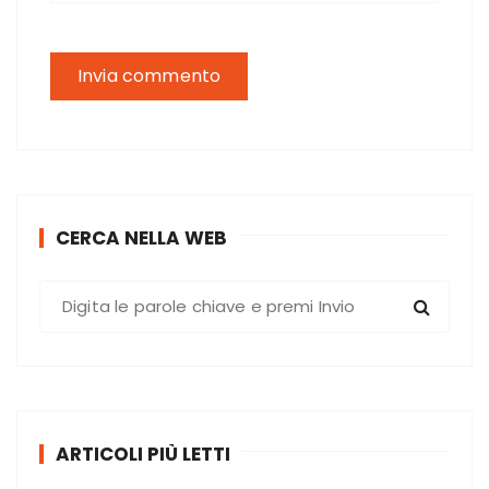
CERCA NELLA WEB
C
e
r
c
a
:
ARTICOLI PIÙ LETTI