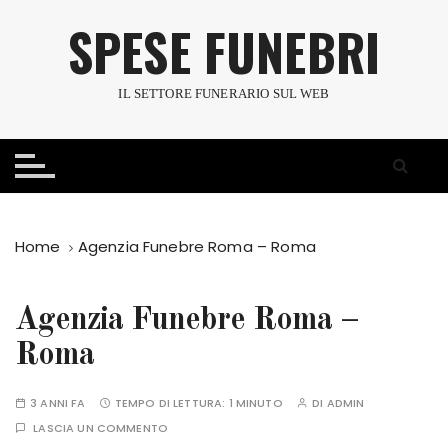
S
SPESE FUNEBRI
a
l
t
IL SETTORE FUNERARIO SUL WEB
a
a
l
c
o
n
Home
Agenzia Funebre Roma – Roma
t
e
n
Agenzia Funebre Roma –
u
Roma
t
o
3 ANNI FA
TEMPO DI LETTURA:
1 MINUTO
DI
ADMIN
LASCIA UN COMMENTO