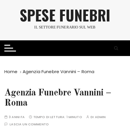
S
SPESE FUNEBRI
a
l
t
IL SETTORE FUNERARIO SUL WEB
a
a
l
c
o
n
Home
Agenzia Funebre Vannini – Roma
t
e
n
Agenzia Funebre Vannini –
u
Roma
t
o
3 ANNI FA
TEMPO DI LETTURA:
1 MINUTO
DI
ADMIN
LASCIA UN COMMENTO