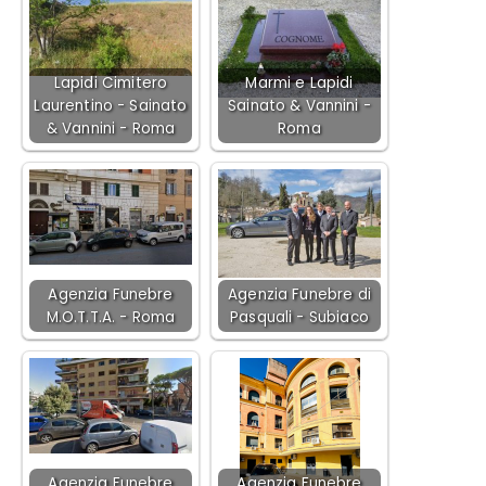
Lapidi Cimitero
Marmi e Lapidi
Laurentino - Sainato
Sainato & Vannini -
& Vannini - Roma
Roma
Agenzia Funebre
Agenzia Funebre di
M.O.T.T.A. - Roma
Pasquali - Subiaco
Agenzia Funebre
Agenzia Funebre