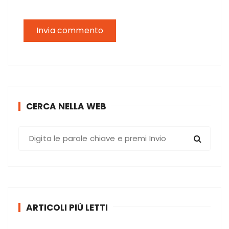
CERCA NELLA WEB
C
e
r
c
a
:
ARTICOLI PIÙ LETTI