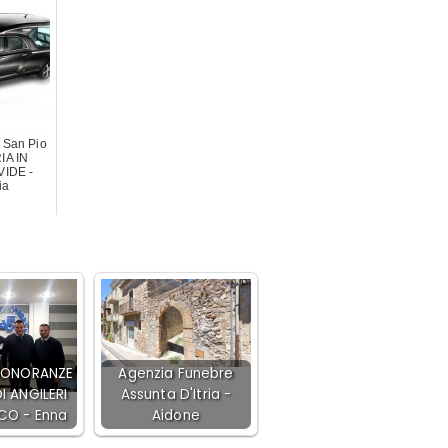
 San Pio
IA IN
IDE -
ia
E ONORANZE
Agenzia Funebre
I ANGILERI
Assunta D'Itria -
CO - Enna
Aidone