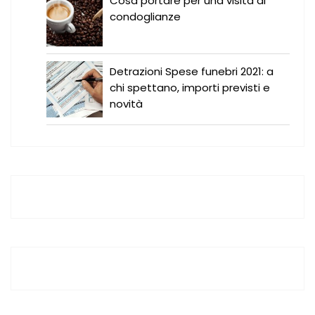
Cosa portare per una visita di
condoglianze
Detrazioni Spese funebri 2021: a
chi spettano, importi previsti e
novità