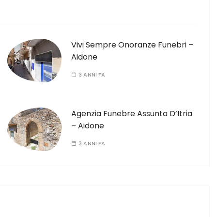
Vivi Sempre Onoranze Funebri –
Aidone
3 ANNI FA
Agenzia Funebre Assunta D’Itria
– Aidone
3 ANNI FA