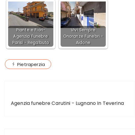
Piante e Fiori-
Vivi Sempre
Agenzia Funebre
Onoranze Funebri -
Parisi - Regalbuto
Aidone
Pietraperzia
ARTICOLO PRECEDENTE
Agenzia funebre Carutini - Lugnano In Teverina