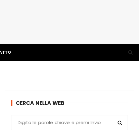
ATTO
CERCA NELLA WEB
C
e
r