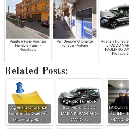
Piante e Fiori- Agenzia
Vivi Sempre Onoranze
Agenzia Funebre
Funebre Parisi -
Funebri - Aidone
di ODDO MAR
Regalbuto
PAGLIARO DAV
Pietraperz
Related Posts:
Agenzia Funebre
Agenzia Onoranze
San Pio di ODDO
LA QUIET
Funebri "La Quiete" -
MARIA IN PAGLIARO
FUNEBRI D
Michelangelo -…
DAVIDE -…
FRANCES