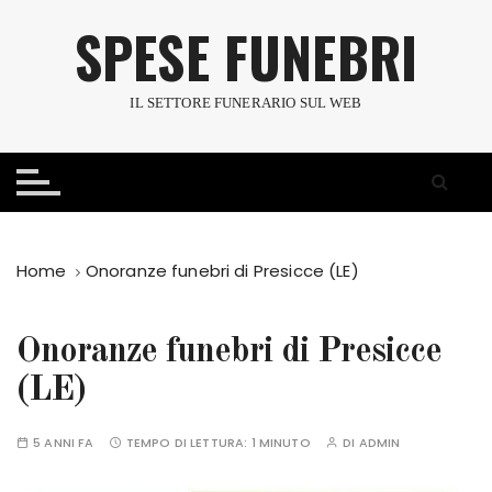
S
SPESE FUNEBRI
a
l
t
IL SETTORE FUNERARIO SUL WEB
a
a
l
c
o
n
Home
Onoranze funebri di Presicce (LE)
t
e
n
Onoranze funebri di Presicce
u
(LE)
t
o
5 ANNI FA
TEMPO DI LETTURA:
1 MINUTO
DI
ADMIN