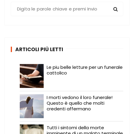
C
e
r
c
a
:
ARTICOLI PIÙ LETTI
Le piu belle letture per un funerale
cattolico
I morti vedono il loro funerale!
Questo è quello che molti
credenti affermano
Tutti i sintomi della morte
imminente di un malato terminale