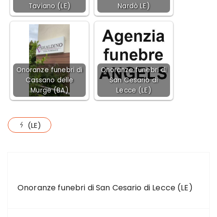
Taviano (LE)
Nardò LE)
Onoranze funebri di
Onoranze funebri di
Cassano delle
San Cesario di
Murge (BA)
Lecce (LE)
(LE)
ARTICOLO PRECEDENTE
Onoranze funebri di San Cesario di Lecce (LE)