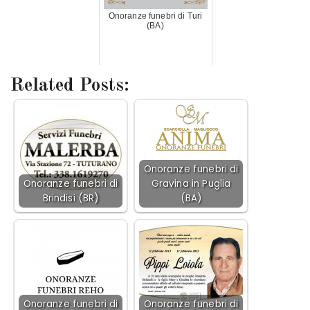
Onoranze funebri di Turi
(BA)
Related Posts:
Onoranze funebri di
Onoranze funebri di
Gravina in Puglia
Brindisi (BR)
(BA)
Onoranze funebri di
Onoranze funebri di