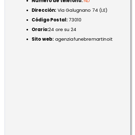
Número de teléfono:
ND
Dirección:
Via Galugnano 74 (LE)
Código Postal:
73010
Orario:
24 ore su 24
Sito web:
agenziafunebremartinoit