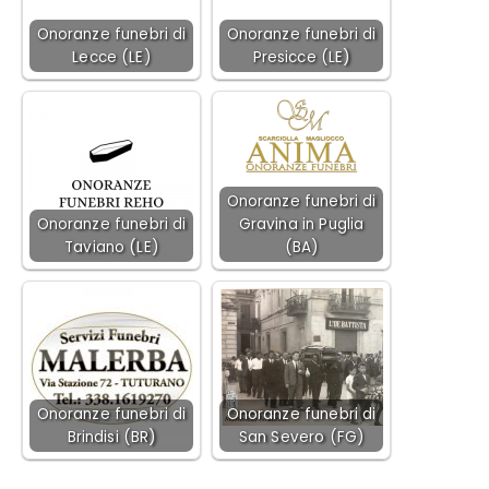
Onoranze funebri di
Onoranze funebri di
Lecce (LE)
Presicce (LE)
Onoranze funebri di
Onoranze funebri di
Gravina in Puglia
Taviano (LE)
(BA)
Onoranze funebri di
Onoranze funebri di
Brindisi (BR)
San Severo (FG)