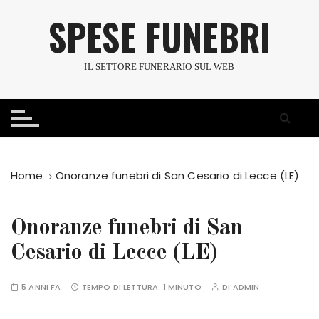
S
SPESE FUNEBRI
a
l
t
IL SETTORE FUNERARIO SUL WEB
a
a
l
c
o
n
Home
Onoranze funebri di San Cesario di Lecce (LE)
t
e
n
Onoranze funebri di San
u
Cesario di Lecce (LE)
t
o
5 ANNI FA
TEMPO DI LETTURA:
1 MINUTO
DI
ADMIN