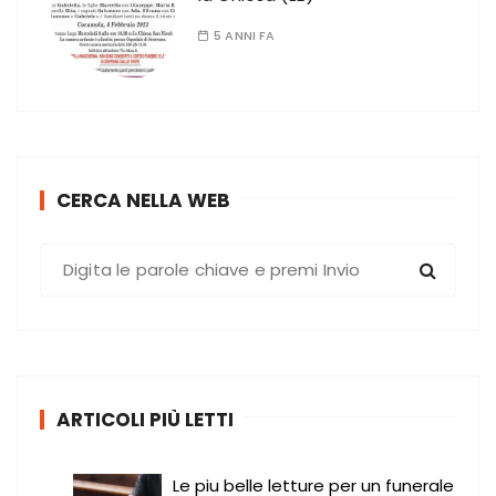
5 ANNI FA
CERCA NELLA WEB
C
e
r
c
a
:
ARTICOLI PIÙ LETTI
Le piu belle letture per un funerale