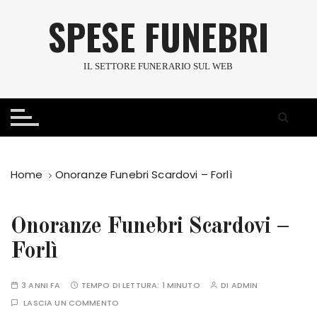
S
SPESE FUNEBRI
a
l
t
IL SETTORE FUNERARIO SUL WEB
a
a
l
c
o
n
Home
Onoranze Funebri Scardovi – Forlì
t
e
n
Onoranze Funebri Scardovi –
u
Forlì
t
o
3 ANNI FA
TEMPO DI LETTURA:
1 MINUTO
DI
ADMIN
LASCIA UN COMMENTO