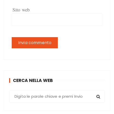
Sito web
CERCA NELLA WEB
C
e
r
c