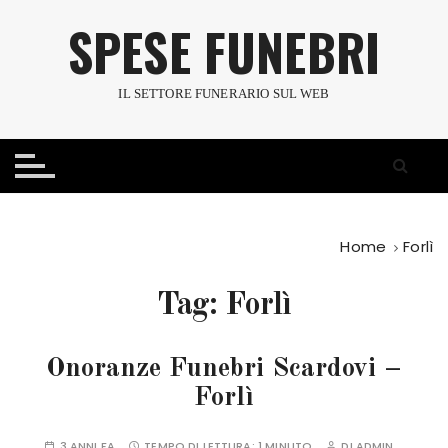
S
SPESE FUNEBRI
a
l
t
IL SETTORE FUNERARIO SUL WEB
a
a
l
c
o
n
Home
Forlì
t
e
Tag:
Forlì
n
u
t
Onoranze Funebri Scardovi –
o
Forlì
3 ANNI FA
TEMPO DI LETTURA:
1 MINUTO
DI
ADMIN