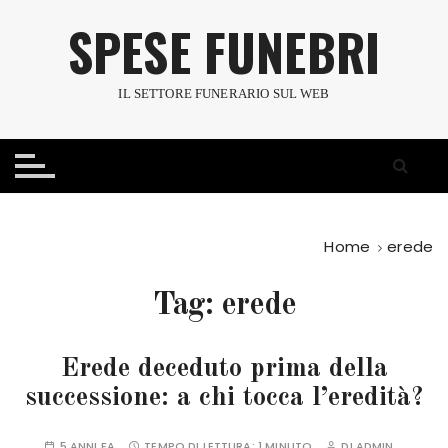
S
SPESE FUNEBRI
a
l
t
IL SETTORE FUNERARIO SUL WEB
a
a
l
c
o
n
Home
erede
t
e
Tag:
erede
n
u
t
Erede deceduto prima della
o
successione: a chi tocca l’eredità?
5 ANNI FA
TEMPO DI LETTURA:
1 MINUTO
DI
ADMIN