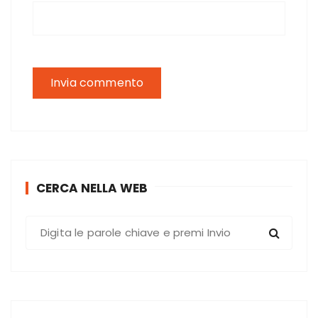
CERCA NELLA WEB
C
e
r
c
a
: