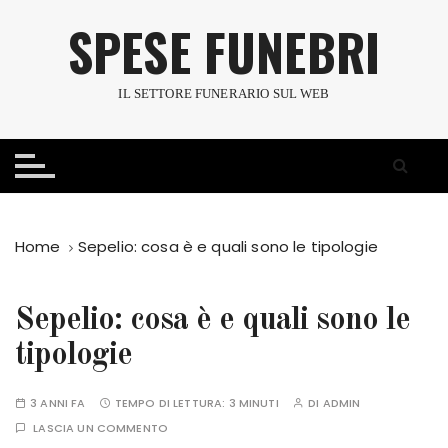
S
SPESE FUNEBRI
a
l
t
IL SETTORE FUNERARIO SUL WEB
a
a
l
c
o
n
Home
Sepelio: cosa è e quali sono le tipologie
t
e
n
Sepelio: cosa è e quali sono le
u
tipologie
t
o
3 ANNI FA
TEMPO DI LETTURA:
3 MINUTI
DI
ADMIN
LASCIA UN COMMENTO