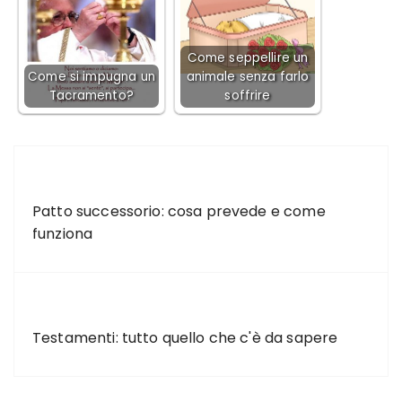
Come seppellire un
Come si impugna un
animale senza farlo
Tacramento?
soffrire
ARTICOLO PRECEDENTE
Patto successorio: cosa prevede e come
funziona
ARTICOLO SUCCESSIVO
Testamenti: tutto quello che c'è da sapere