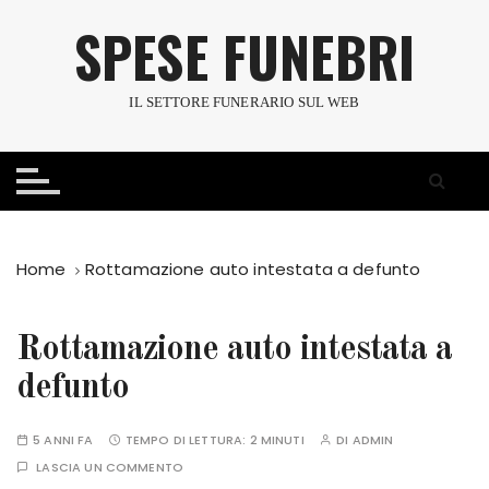
S
SPESE FUNEBRI
a
l
t
IL SETTORE FUNERARIO SUL WEB
a
a
l
c
o
n
Home
Rottamazione auto intestata a defunto
t
e
n
Rottamazione auto intestata a
u
defunto
t
o
5 ANNI FA
TEMPO DI LETTURA:
2 MINUTI
DI
ADMIN
LASCIA UN COMMENTO