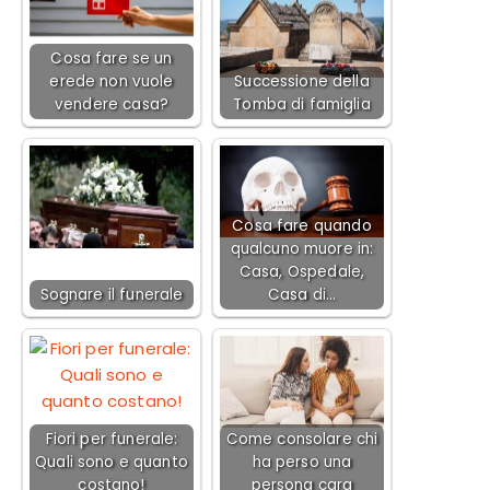
Cosa fare se un
erede non vuole
Successione della
vendere casa?
Tomba di famiglia
Cosa fare quando
qualcuno muore in:
Casa, Ospedale,
Sognare il funerale
Casa di…
Fiori per funerale:
Come consolare chi
Quali sono e quanto
ha perso una
costano!
persona cara