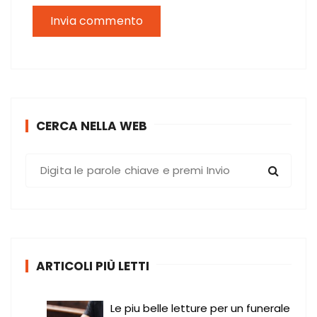
CERCA NELLA WEB
C
e
r
c
a
:
ARTICOLI PIÙ LETTI
Le piu belle letture per un funerale